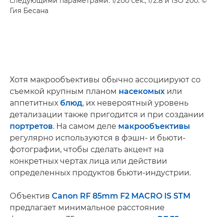
следующими параметрами: 1/200 сек., f/2.8 и ISO 200. ©
Гия Бесана
Хотя макрообъективы обычно ассоциируют со
съемкой крупным планом
насекомых
или
аппетитных
блюд
, их невероятный уровень
детализации также пригодится и при создании
портретов
. На самом деле
макрообъективы
регулярно используются в фэшн- и бьюти-
фотографии, чтобы сделать акцент на
конкретных чертах лица или действии
определенных продуктов бьюти-индустрии.
Объектив
Canon RF 85mm F2 MACRO IS STM
предлагает минимальное расстояние