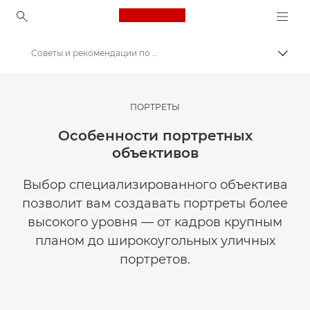
Canon Logo, back to ho
Советы и рекомендации по использованию объектива для портретной съемки
Пере
Canon
Мастерская творчества | Советы по фотографии и печати и руководства для покупателей
ПОРТРЕТЫ
Советы и технические приемы по фотографии и печати
Особенности портретных
объективов
Выбор специализированного объектива
позволит вам создавать портреты более
высокого уровня — от кадров крупным
планом до широкоугольных уличных
портретов.