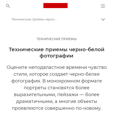
Canon Logo, back to ho
Технические приемы черно-белой фотографии | Мастерская творчества
Пере
Canon
Мастерская творчества | Советы по фотографии и печати и руководства для покупателей
ТЕХНИЧЕСКИЕ ПРИЕМЫ
Советы и технические приемы по фотографии и печати
Технические приемы черно-белой
фотографии
Оцените неподвластное времени чувство
стиля, которое создает черно-белая
фотография. В монохромном формате
портреты становятся более
выразительными, пейзажи — более
драматичными, а многие объекты
проявляются совершенно по-новому.