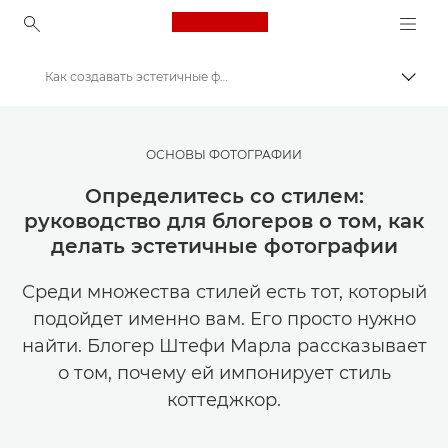
Canon Logo, back to ho
Как создавать эстетичные фотографии для социальных сетей
Пере
Canon
Мастерская творчества | Советы по фотографии и печати и руководства для покупателей
ОСНОВЫ ФОТОГРАФИИ
Советы и технические приемы по фотографии и печати
Определитесь со стилем:
руководство для блогеров о том, как
делать эстетичные фотографии
Среди множества стилей есть тот, который
подойдет именно вам. Его просто нужно
найти. Блогер Штефи Марла рассказывает
о том, почему ей импонирует стиль
коттеджкор.