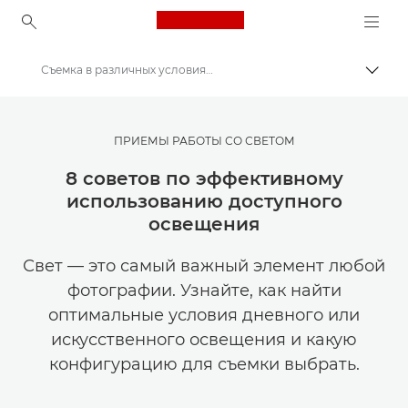
Canon Logo, back to ho
Съемка в различных условиях освещения
Пере
Canon
Мастерская творчества | Советы по фотографии и печати и руководства для покупателей
ПРИЕМЫ РАБОТЫ СО СВЕТОМ
Советы и технические приемы по фотографии и печати
8 советов по эффективному
использованию доступного
освещения
Свет — это самый важный элемент любой
фотографии. Узнайте, как найти
оптимальные условия дневного или
искусственного освещения и какую
конфигурацию для съемки выбрать.