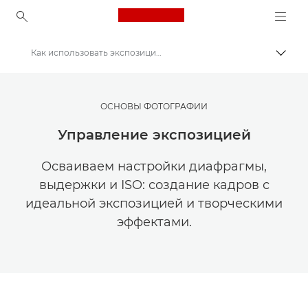
Canon Logo, back to ho
Как использовать экспозицию в фотографии
Пере
Canon
Мастерская творчества | Советы по фотографии и печати и руководства для покупателей
ОСНОВЫ ФОТОГРАФИИ
Советы и технические приемы по фотографии и печати
Управление экспозицией
Осваиваем настройки диафрагмы,
выдержки и ISO: создание кадров с
идеальной экспозицией и творческими
эффектами.