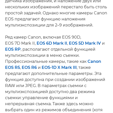
датчика изображения, и наложение двух или
нескольких изображений перестало быть столь
простой задачей. Однако многие камеры Canon
EOS предлагают функцию наложения
мультиэкспозиции для 2–9 изображений.
Ряд камер Canon, включая EOS 90D,
EOS 7D Mark II,
EOS 6D Mark II
,
EOS 5D Mark IV
и
EOS RP
, располагают отдельной функцией
мультиэкспозиции в меню съемки.
Профессиональные камеры, такие как
Canon
EOS R5
,
EOS R6
и
EOS-1D X Mark III
, также
предлагают дополнительные параметры. Эта
функция доступна при создании изображений
RAW или JPEG. В параметрах съемки с
мультиэкспозицией доступно два режима
съемки: управление функциями и
непрерывная съемка. Также здесь можно
выбрать один из режимов объединения (хотя