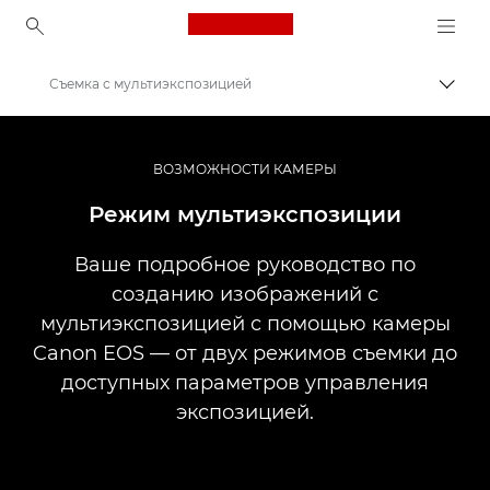
Canon Logo, back to ho
Съемка с мультиэкспозицией
Пере
Canon
Профессиональная фото- и видеосъемка
ВОЗМОЖНОСТИ КАМЕРЫ
Информационный банк: информационный ресурс для фотографов
Режим мультиэкспозиции
Ваше подробное руководство по
созданию изображений с
мультиэкспозицией с помощью камеры
Canon EOS — от двух режимов съемки до
доступных параметров управления
экспозицией.