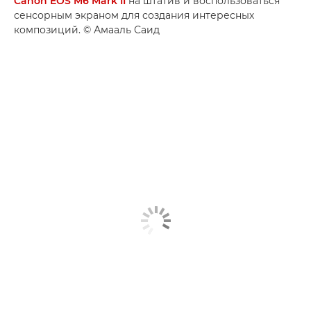
Canon EOS M6 Mark II
на штатив и воспользоваться
сенсорным экраном для создания интересных
композиций. © Амааль Саид