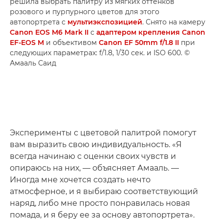
решила выбрать палитру из мягких оттенков
розового и пурпурного цветов для этого
автопортрета с
мультиэкспозицией
. Снято на камеру
Canon EOS M6 Mark II
с
адаптером крепления Canon
EF-EOS M
и объективом
Canon EF 50mm f/1.8 II
при
следующих параметрах: f/1.8, 1/30 сек. и ISO 600. ©
Амааль Саид
Эксперименты с цветовой палитрой помогут
вам выразить свою индивидуальность. «Я
всегда начинаю с оценки своих чувств и
опираюсь на них, — объясняет Амааль. —
Иногда мне хочется создать нечто
атмосферное, и я выбираю соответствующий
наряд, либо мне просто понравилась новая
помада, и я беру ее за основу автопортрета».