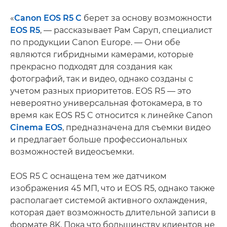
«
Canon EOS R5 C
берет за основу возможности
EOS R5
, — рассказывает Рам Саруп, специалист
по продукции Canon Europe. — Они обе
являются гибридными камерами, которые
прекрасно подходят для создания как
фотографий, так и видео, однако созданы с
учетом разных приоритетов. EOS R5 — это
невероятно универсальная фотокамера, в то
время как EOS R5 C относится к линейке Canon
Cinema EOS
, предназначена для съемки видео
и предлагает больше профессиональных
возможностей видеосъемки.
EOS R5 C оснащена тем же датчиком
изображения 45 МП, что и EOS R5, однако также
располагает системой активного охлаждения,
которая дает возможность длительной записи в
формате 8K. Пока что большинству клиентов не