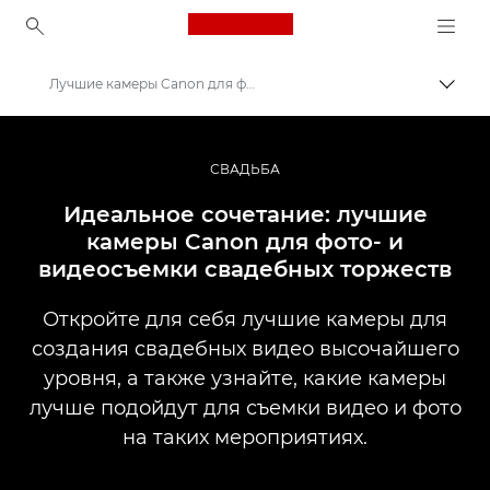
Canon Logo, back to ho
Лучшие камеры Canon для фото- и видеосъемки свадебных торжеств
Пере
Canon
Профессиональная фото- и видеосъемка
СВАДЬБА
Истории
Идеальное сочетание: лучшие
камеры Canon для фото- и
видеосъемки свадебных торжеств
Откройте для себя лучшие камеры для
создания свадебных видео высочайшего
уровня, а также узнайте, какие камеры
лучше подойдут для съемки видео и фото
на таких мероприятиях.