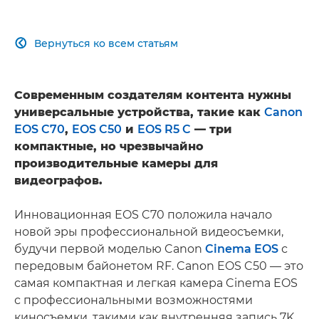
Вернуться ко всем статьям

Современным создателям контента нужны
универсальные устройства, такие как
Canon
EOS C70
,
EOS C50
и
EOS R5 C
— три
компактные, но чрезвычайно
производительные камеры для
видеографов.
Инновационная EOS C70 положила начало
новой эры профессиональной видеосъемки,
будучи первой моделью Canon
Cinema EOS
с
передовым байонетом RF. Canon EOS C50 — это
самая компактная и легкая камера Cinema EOS
с профессиональными возможностями
киносъемки, такими как внутренняя запись 7K