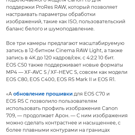
поддержки ProRes RAW, который позволяет
настраивать параметры обработки
изображений, такие как ISO, пользовательский
баланс белого и шумоподавление.
Все три камеры предлагают масштабируемую
запись в 12-битном Cinema RAW Light, а также
запись в 4K до 120 кадров/сек. с 4:2:2 10 бит.
EOS C50 также поддерживает новые форматы
MP4 — XF-AVC S / XF-HEVC S, совсем как модели
EOS C80, EOS C400, EOS R5 Mark II и EOS R1.
«А
обновление прошивки
для EOS C70 и
EOS R5 C позволило пользователям
использовать профиль изображения Canon
709, — продолжает Арон. — С ним изображения
можно сделать контрастнее и насыщеннее, с
более плавными контурами на границах