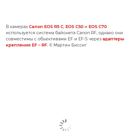
В камерах
Canon EOS R5 C
,
EOS C50
и
EOS C70
используется система байонета Canon RF, однако они
совместимы с объективами EF и EF-S через
адаптеры
крепления EF – RF
. © Мартин Биссиг