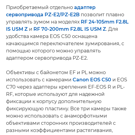
Приобретаемый отдельно
адаптер
сервопривода PZ-E2/PZ-E2B
позволит плавно
управлять зумом на моделях
RF 24-105mm F2.8L
IS USM Z
и
RF 70-200mm F2.8L IS USM Z
. Для
удобства камера EOS C50 оснащена
качающимся переключателем зумирования, с
помощью которого можно управлять
адаптером сервопривода PZ-E2.
Объективы с байонетом EF ­и PL можно
использовать с камерами
Canon EOS C50
и EOS
C70 через адаптеры крепления EF-EOS R и PL-
RF, которые используют для надежной
фиксации к корпусу дополнительную
фиксирующую пластину. Все три камеры также
можно использовать с анаморфотными
объективами сторонних производителей с
разными коэффициентами растягивания,