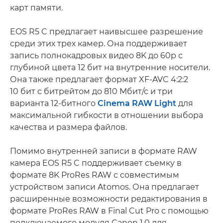
карт памяти.
EOS R5 C предлагает наивысшее разрешение
среди этих трех камер. Она поддерживает
запись полнокадровых видео 8K до 60p с
глубиной цвета 12 бит на внутренние носители.
Она также предлагает формат XF-AVC 4:2:2
10 бит с битрейтом до 810 Мбит/с и три
варианта 12-битного
Cinema RAW Light
для
максимальной гибкости в отношении выбора
качества и размера файлов.
Помимо внутренней записи в формате RAW
камера EOS R5 C поддерживает съемку в
формате 8K ProRes RAW с совместимым
устройством записи Atomos. Она предлагает
расширенные возможности редактирования в
формате ProRes RAW в Final Cut Pro с помощью
подключаемого модуля Canon 1.0 для