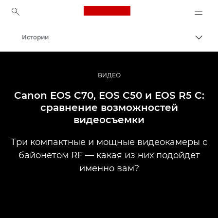
Canon Logo, back to ho
Истории
Пере
Canon
Профессиональная фото- и видеосъемка
ВИДЕО
Canon EOS C70, EOS C50 и EOS R5 C:
сравнение возможностей
видеосъемки
Три компактные и мощные видеокамеры с
байонетом RF — какая из них подойдет
именно вам?