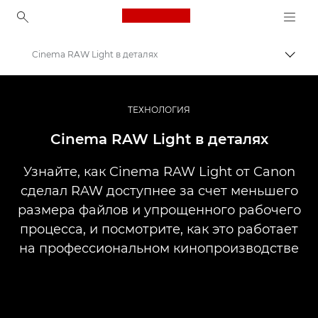
Canon Logo, back to ho
Cinema RAW Light в деталях
Пере
Canon
Профессиональная фото- и видеосъемка
ТЕХНОЛОГИЯ
Истории
Cinema RAW Light в деталях
Узнайте, как Cinema RAW Light от Canon
сделал RAW доступнее за счет меньшего
размера файлов и упрощенного рабочего
процесса, и посмотрите, как это работает
на профессиональном кинопроизводстве