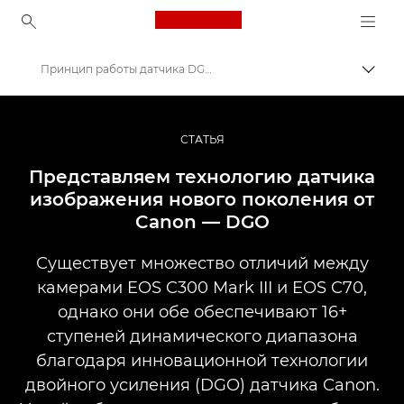
Canon Logo, back to ho
Принцип работы датчика DGO
Пере
Canon
Профессиональная фото- и видеосъемка
СТАТЬЯ
Истории
Представляем технологию датчика
изображения нового поколения от
Canon — DGO
Существует множество отличий между
камерами EOS C300 Mark III и EOS C70,
однако они обе обеспечивают 16+
ступеней динамического диапазона
благодаря инновационной технологии
двойного усиления (DGO) датчика Canon.