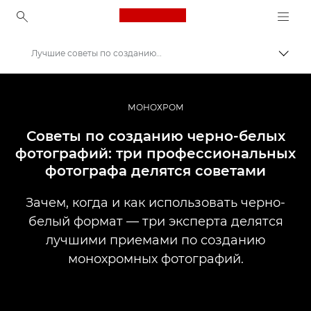
Canon Logo, back to ho
Лучшие советы по созданию черно-белых фотографий
Пере
Canon
Профессиональная фото- и видеосъемка
МОНОХРОМ
Истории
Советы по созданию черно-белых
фотографий: три профессиональных
фотографа делятся советами
Зачем, когда и как использовать черно-
белый формат — три эксперта делятся
лучшими приемами по созданию
монохромных фотографий.