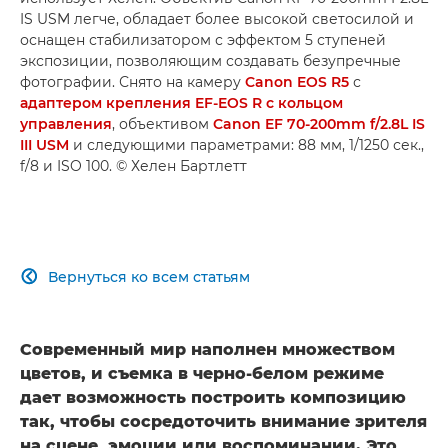
IS USM легче, обладает более высокой светосилой и
оснащен стабилизатором с эффектом 5 ступеней
экспозиции, позволяющим создавать безупречные
фотографии. Снято на камеру
Canon EOS R5
с
адаптером крепления EF-EOS R с кольцом
управления
, объективом
Canon EF 70-200mm f/2.8L IS
III USM
и следующими параметрами: 88 мм, 1/1250 сек.,
f/8 и ISO 100. © Хелен Бартлетт
Вернуться ко всем статьям

Современный мир наполнен множеством
цветов, и съемка в черно-белом режиме
дает возможность построить композицию
так, чтобы сосредоточить внимание зрителя
на сцене, эмоции или воспоминании. Это