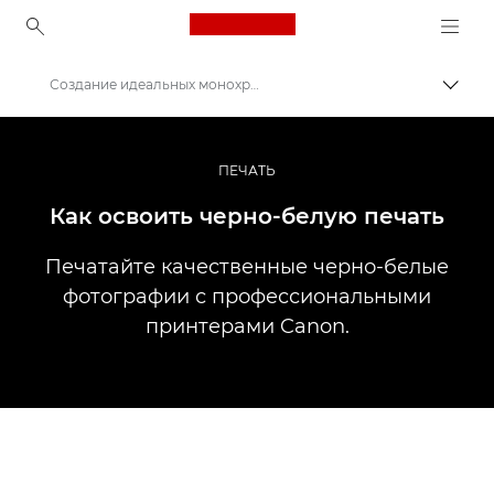
Canon Logo, back to ho
Создание идеальных монохромных отпечатков
Пере
Canon
Профессиональная фото- и видеосъемка
ПЕЧАТЬ
Истории
Как освоить черно-белую печать
Печатайте качественные черно-белые
фотографии с профессиональными
принтерами Canon.