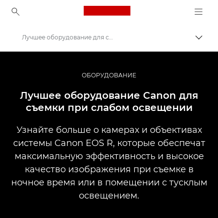
Canon Logo, back to ho
Лучшее оборудование для съемки при слабом освещении
Пере
Canon
Профессиональная фото- и видеосъемка
ОБОРУДОВАНИЕ
Истории
Лучшее оборудование Canon для
съемки при слабом освещении
Узнайте больше о камерах и объективах
системы Canon EOS R, которые обеспечат
максимальную эффективность и высокое
качество изображения при съемке в
ночное время или в помещении с тусклым
освещением.