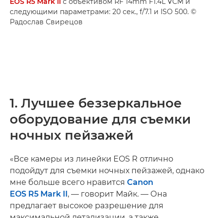
EOS R5 Mark II
с объективом RF 14mm F1.4L VCM и
следующими параметрами: 20 сек., f/7.1 и ISO 500. ©
Радослав Свирецов
1. Лучшее беззеркальное
оборудование для съемки
ночных пейзажей
«Все камеры из линейки EOS R отлично
подойдут для съемки ночных пейзажей, однако
мне больше всего нравится
Canon
EOS R5 Mark II
, — говорит Майк. — Она
предлагает высокое разрешение для
максимальной детализации, а также