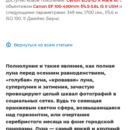
доступно новое поколение:
Canon EOS-1D X Mark III
) с
объективом
Canon EF 100-400mm f/4.5-5.6L IS II USM
и
следующими параметрами: 349 мм, 1/100 сек., f/5.6 и
ISO 100. © Джеймс Бернс
Вернуться ко всем статьям

Полнолуние и такие явления, как полная
луна перед осенним равноденствием,
«голубая» луна, «кровавая» луна,
суперлуния и затмения, зачастую
провоцируют целый шквал фотографий в
социальных сетях. Будь то сияющая
оранжевым светом сфера, возвышающаяся
над горизонтом, или очертания
серебристого месяца на фоне городской
панорамы, Луна — самый яркий и крупный