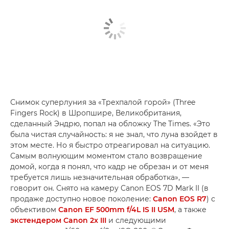
Снимок суперлуния за «Трехпалой горой» (Three
Fingers Rock) в Шропшире, Великобритания,
сделанный Эндрю, попал на обложку The Times. «Это
была чистая случайность: я не знал, что луна взойдет в
этом месте. Но я быстро отреагировал на ситуацию.
Самым волнующим моментом стало возвращение
домой, когда я понял, что кадр не обрезан и от меня
требуется лишь незначительная обработка», —
говорит он. Снято на камеру Canon EOS 7D Mark II (в
продаже доступно новое поколение:
Canon EOS R7
) с
объективом
Canon EF 500mm f/4L IS II USM
, а также
экстендером Canon 2x III
и следующими