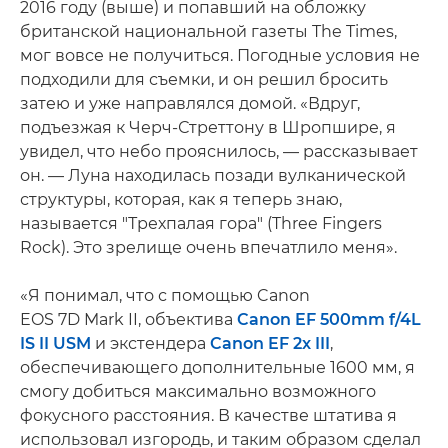
2016 году (выше) и попавший на обложку
британской национальной газеты The Times,
мог вовсе не получиться. Погодные условия не
подходили для съемки, и он решил бросить
затею и уже направлялся домой. «Вдруг,
подъезжая к Черч-Стреттону в Шропшире, я
увидел, что небо прояснилось, — рассказывает
он. — Луна находилась позади вулканической
структуры, которая, как я теперь знаю,
называется "Трехпалая гора" (Three Fingers
Rock). Это зрелище очень впечатлило меня».
«Я понимал, что с помощью Canon
EOS 7D Mark II, объектива
Canon EF 500mm f/4L
IS II USM
и экстендера
Canon EF 2x III
,
обеспечивающего дополнительные 1600 мм, я
смогу добиться максимально возможного
фокусного расстояния. В качестве штатива я
использовал изгородь, и таким образом сделал