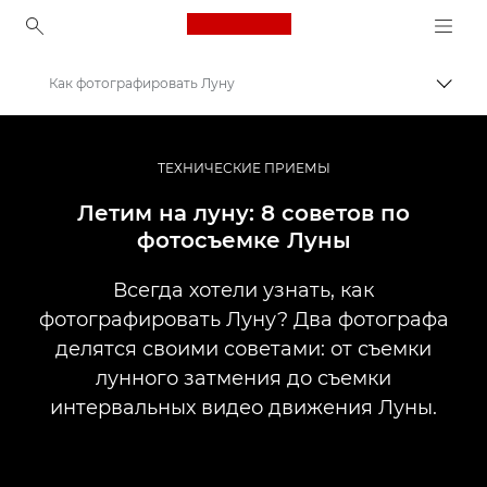
Canon Logo, back to ho
Как фотографировать Луну
Пере
Canon
Профессиональная фото- и видеосъемка
ТЕХНИЧЕСКИЕ ПРИЕМЫ
Истории
Летим на луну: 8 советов по
фотосъемке Луны
Всегда хотели узнать, как
фотографировать Луну? Два фотографа
делятся своими советами: от съемки
лунного затмения до съемки
интервальных видео движения Луны.