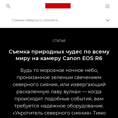
Canon Logo, back to ho
Съемка северного сияния и вулканов с помощью камеры Canon EOS R6
Пере
Canon
Профессиональная фото- и видеосъемка
СТАТЬЯ
Истории
Съемка природных чудес по всему
миру на камеру Canon EOS R6
Будь то морозное ночное небо,
пронизанное зеленым свечением
северного сияния, или извергающий
раскаленную лаву вулкан — когда
происходят подобные события, вам
требуется надежное оборудование.
«Укротитель северного сияния» Тимо