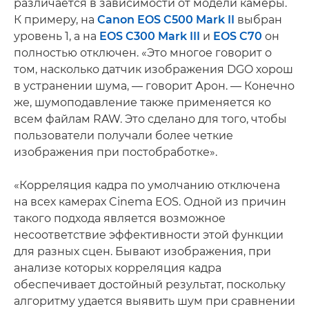
различается в зависимости от модели камеры.
К примеру, на
Canon EOS C500 Mark II
выбран
уровень 1, а на
EOS C300 Mark III
и
EOS C70
он
полностью отключен. «Это многое говорит о
том, насколько датчик изображения DGO хорош
в устранении шума, — говорит Арон. — Конечно
же, шумоподавление также применяется ко
всем файлам RAW. Это сделано для того, чтобы
пользователи получали более четкие
изображения при постобработке».
«Корреляция кадра по умолчанию отключена
на всех камерах Cinema EOS. Одной из причин
такого подхода является возможное
несоответствие эффективности этой функции
для разных сцен. Бывают изображения, при
анализе которых корреляция кадра
обеспечивает достойный результат, поскольку
алгоритму удается выявить шум при сравнении