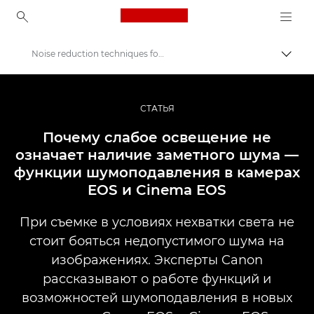
Canon Logo, back to ho
Noise reduction techniques for shooting in low light
Пере
Canon
Профессиональная фото- и видеосъемка
СТАТЬЯ
Истории
Почему слабое освещение не
означает наличие заметного шума —
функции шумоподавления в камерах
EOS и Cinema EOS
При съемке в условиях нехватки света не
стоит бояться недопустимого шума на
изображениях. Эксперты Canon
рассказывают о работе функций и
возможностей шумоподавления в новых