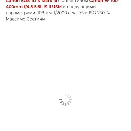
Canon EOS-1D X Mark III
с объективом
Canon EF 100-
400mm f/4.5-5.6L IS II USM
и следующими
параметрами: 108 мм, 1/2000 сек., f/5 и ISO 250. ©
Массимо Сестини