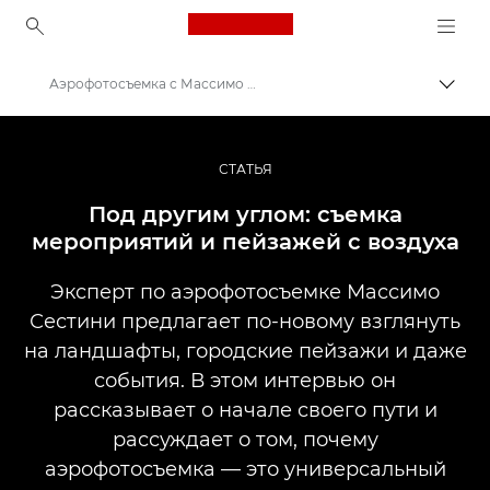
Canon Logo, back to ho
Аэрофотосъемка с Массимо Сестини
Пере
Canon
Профессиональная фото- и видеосъемка
СТАТЬЯ
Истории
Под другим углом: съемка
мероприятий и пейзажей с воздуха
Эксперт по аэрофотосъемке Массимо
Сестини предлагает по-новому взглянуть
на ландшафты, городские пейзажи и даже
события. В этом интервью он
рассказывает о начале своего пути и
рассуждает о том, почему
аэрофотосъемка — это универсальный