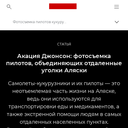
Canon Logo, back to ho
Фотосъемка пилотов кукурузников в сельской местности Аляски
Пере
Canon
Профессиональная фото- и видеосъемка
СТАТЬЯ
Истории
Акация Джонсон: фотосъемка
пилотов, объединяющих отдаленные
уголки Аляски
Самолеты-кукурузники и их пилоты — это
неотъемлемая часть жизни на Аляске,
ведь они используются для
транспортировки еды и медикаментов, а
также экстренной помощи людям в самых
отдаленных населенных пунктах.