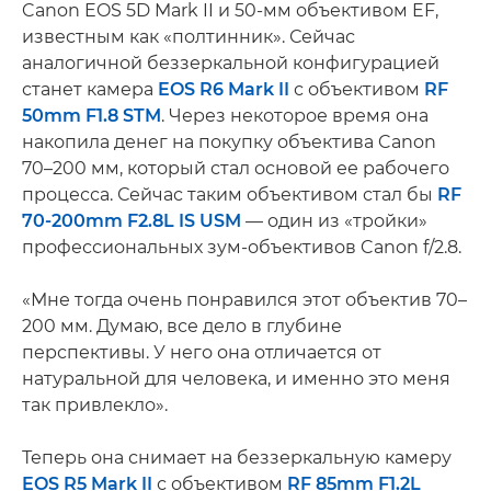
Canon EOS 5D Mark II и 50-мм объективом EF,
известным как «полтинник». Сейчас
аналогичной беззеркальной конфигурацией
станет камера
EOS R6 Mark II
с объективом
RF
50mm F1.8 STM
. Через некоторое время она
накопила денег на покупку объектива Canon
70–200 мм, который стал основой ее рабочего
процесса. Сейчас таким объективом стал бы
RF
70-200mm F2.8L IS USM
— один из «тройки»
профессиональных зум-объективов Canon f/2.8.
«Мне тогда очень понравился этот объектив 70–
200 мм. Думаю, все дело в глубине
перспективы. У него она отличается от
натуральной для человека, и именно это меня
так привлекло».
Теперь она снимает на беззеркальную камеру
EOS R5 Mark II
с объективом
RF 85mm F1.2L