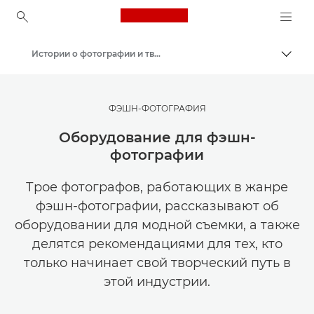
Canon Logo, back to ho
Истории о фотографии и творчестве
Пере
Canon
Мастерская творчества | Советы по фотографии и печати и руководства для покупателей
ФЭШН-ФОТОГРАФИЯ
Оборудование для фэшн-
фотографии
Трое фотографов, работающих в жанре
фэшн-фотографии, рассказывают об
оборудовании для модной съемки, а также
делятся рекомендациями для тех, кто
только начинает свой творческий путь в
этой индустрии.