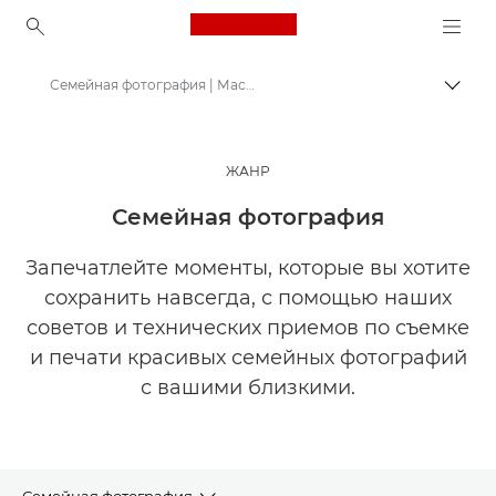
Canon Logo, back to ho
Семейная фотография | Мастерская творчества
Пере
Canon
Мастерская творчества | Советы по фотографии и печати и руководства для покупателей
ЖАНР
Истории о фотографии и творчестве
Семейная фотография
Запечатлейте моменты, которые вы хотите
сохранить навсегда, с помощью наших
советов и технических приемов по съемке
и печати красивых семейных фотографий
с вашими близкими.
Семейная фотография