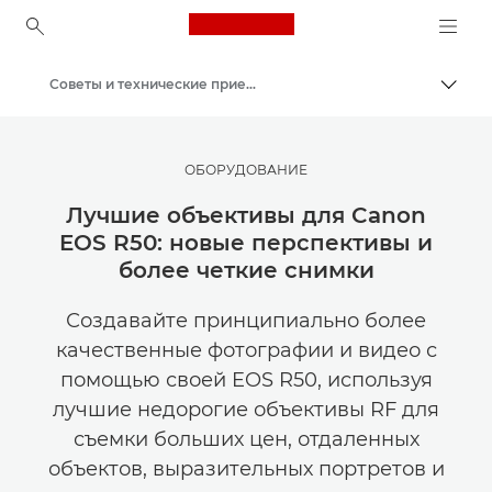
Canon Logo, back to ho
Советы и технические приемы по фотографии и печати
Пере
Canon
Мастерская творчества | Советы по фотографии и печати и руководства для покупателей
ОБОРУДОВАНИЕ
Лучшие объективы для Canon
EOS R50: новые перспективы и
более четкие снимки
Создавайте принципиально более
качественные фотографии и видео с
помощью своей EOS R50, используя
лучшие недорогие объективы RF для
съемки больших цен, отдаленных
объектов, выразительных портретов и