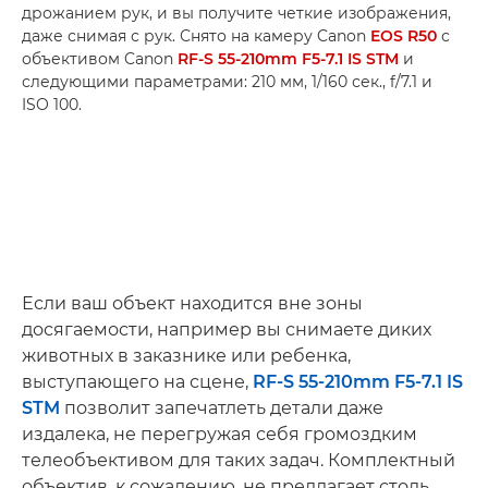
дрожанием рук, и вы получите четкие изображения,
даже снимая с рук. Снято на камеру Canon
EOS R50
с
объективом Canon
RF-S 55-210mm F5-7.1 IS STM
и
следующими параметрами: 210 мм, 1/160 сек., f/7.1 и
ISO 100.
Если ваш объект находится вне зоны
досягаемости, например вы снимаете диких
животных в заказнике или ребенка,
выступающего на сцене,
RF-S 55-210mm F5-7.1 IS
STM
позволит запечатлеть детали даже
издалека, не перегружая себя громоздким
телеобъективом для таких задач. Комплектный
объектив, к сожалению, не предлагает столь