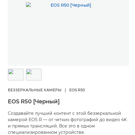
О
R
БЕЗЗЕРКАЛЬНЫЕ КАМЕРЫ
|
EOS R50
Л
EOS R50 [Черный]
с
о
Создавайте лучший контент с этой беззеркальной
с
камерой EOS R — от четких фотографий до видео 4K
и прямых трансляций. Все это в одном
специализированном устройстве.