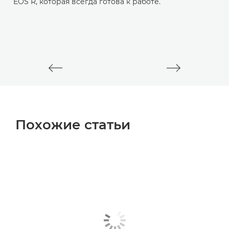
EOS R, которая всегда готова к работе.
С
к
и
с
Похожие статьи