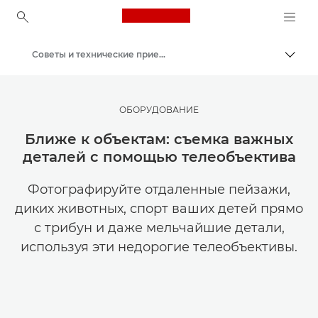
Canon Logo, back to ho
Советы и технические приемы по фотографии и печати
Пере
Canon
Мастерская творчества | Советы по фотографии и печати и руководства для покупателей
ОБОРУДОВАНИЕ
Ближе к объектам: съемка важных
деталей с помощью телеобъектива
Фотографируйте отдаленные пейзажи,
диких животных, спорт ваших детей прямо
с трибун и даже мельчайшие детали,
используя эти недорогие телеобъективы.