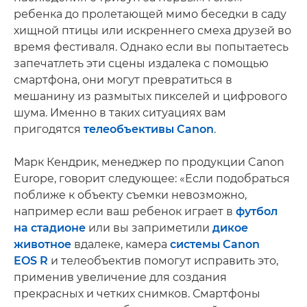
ребенка до пролетающей мимо беседки в саду
хищной птицы или искреннего смеха друзей во
время фестиваля. Однако если вы попытаетесь
запечатлеть эти сцены издалека с помощью
смартфона, они могут превратиться в
мешанину из размытых пикселей и цифрового
шума. Именно в таких ситуациях вам
пригодятся
телеобъективы Canon
.
Марк Кендрик, менеджер по продукции Canon
Europe, говорит следующее: «Если подобраться
поближе к объекту съемки невозможно,
например если ваш ребенок играет в
футбол
на стадионе
или вы заприметили
дикое
животное
вдалеке, камера
системы Canon
EOS R
и телеобъектив помогут исправить это,
применив увеличение для создания
прекрасных и четких снимков. Смартфоны