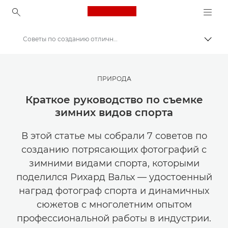
Canon Logo, back to ho
Советы по созданию отличных фотографий в сезон зимних праздников
Пере
Canon
Мастерская творчества | Советы по фотографии и печати и руководства для покупателей
ПРИРОДА
Советы и технические приемы по фотографии и печати
Краткое руководство по съемке
зимних видов спорта
В этой статье мы собрали 7 советов по
созданию потрясающих фотографий с
зимними видами спорта, которыми
поделился Рихард Вальх — удостоенный
наград фотограф спорта и динамичных
сюжетов с многолетним опытом
профессиональной работы в индустрии.