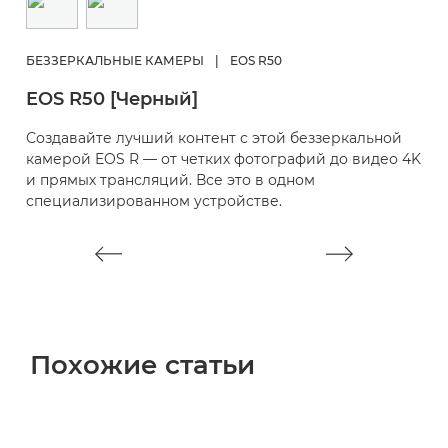
Б
E
БЕЗЗЕРКАЛЬНЫЕ КАМЕРЫ
|
EOS R50
Б
EOS R50 [Черный]
п
п
Создавайте лучший контент с этой беззеркальной
и
камерой EOS R — от четких фотографий до видео 4K
р
и прямых трансляций. Все это в одном
специализированном устройстве.
Похожие статьи