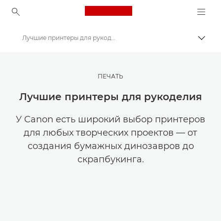
Canon Logo, back to ho
Лучшие принтеры для рукоделия
Пере
Canon
Мастерская творчества | Советы по фотографии и печати и руководства для покупателей
ПЕЧАТЬ
Советы и технические приемы по фотографии и печати
Лучшие принтеры для рукоделия
У Canon есть широкий выбор принтеров
для любых творческих проектов — от
создания бумажных динозавров до
скрапбукинга.