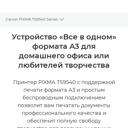
Canon PIXMA TS9540 Series
Toggle breadcrumbs
Общая информация
Устройство «Все в одном»
формата A3 для
Технические характеристики
домашнего офиса или
КУПИТЬ ЧЕРНИЛА
любителей творчества
Принтер PIXMA TS9540 с поддержкой
печати формата A3 и простым
беспроводным подключением
позволит вам печатать документы
профессионального качества и
обеспечит полную свободу