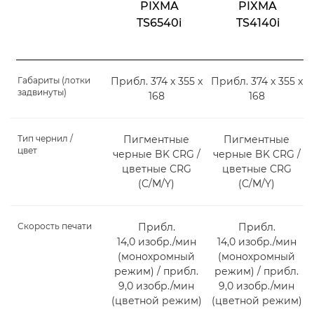
PIXMA
PIXMA
TS6540i
TS4140i
Габариты (лотки
Прибл. 374 x 355 x
Прибл. 374 x 355 x
задвинуты)
168
168
Тип чернил /
Пигментные
Пигментные
цвет
черные BK CRG /
черные BK CRG /
цветные CRG
цветные CRG
(C/M/Y)
(C/M/Y)
Скорость печати
Прибл.
Прибл.
14,0 изобр./мин
14,0 изобр./мин
(монохромный
(монохромный
режим) / прибл.
режим) / прибл.
9,0 изобр./мин
9,0 изобр./мин
(цветной режим)
(цветной режим)