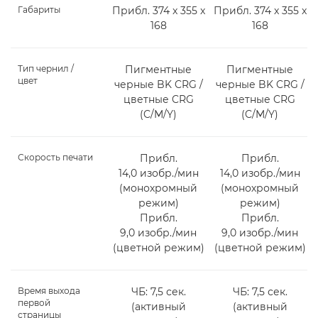
Габариты
Прибл. 374 x 355 x
Прибл. 374 x 355 x
168
168
Тип чернил /
Пигментные
Пигментные
цвет
черные BK CRG /
черные BK CRG /
цветные CRG
цветные CRG
(C/M/Y)
(C/M/Y)
Скорость печати
Прибл.
Прибл.
14,0 изобр./мин
14,0 изобр./мин
(монохромный
(монохромный
режим)
режим)
Прибл.
Прибл.
9,0 изобр./мин
9,0 изобр./мин
(цветной режим)
(цветной режим)
Время выхода
ЧБ: 7,5 сек.
ЧБ: 7,5 сек.
первой
(активный
(активный
страницы