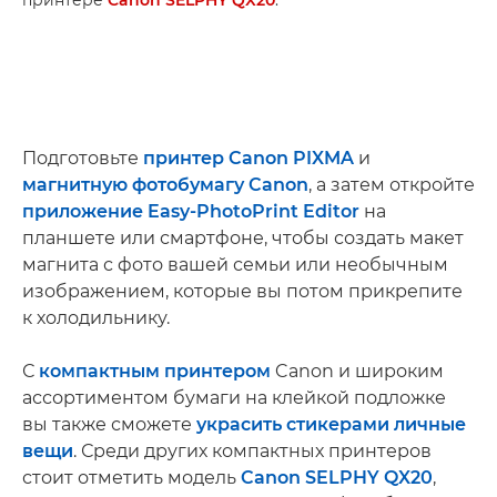
принтере
Canon SELPHY QX20
.
Подготовьте
принтер Canon PIXMA
и
магнитную фотобумагу Canon
, а затем откройте
приложение Easy-PhotoPrint Editor
на
планшете или смартфоне, чтобы создать макет
магнита с фото вашей семьи или необычным
изображением, которые вы потом прикрепите
к холодильнику.
С
компактным принтером
Canon и широким
ассортиментом бумаги на клейкой подложке
вы также сможете
украсить стикерами личные
вещи
. Среди других компактных принтеров
стоит отметить модель
Canon SELPHY QX20
,