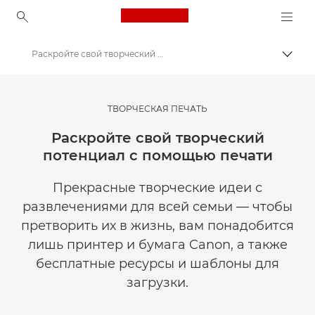
Canon Logo, back to ho
Раскройте свой творческий потенциал с помощью печати
Пере
Canon
Мастерская творчества | Советы по фотографии и печати и руководства для покупателей
ТВОРЧЕСКАЯ ПЕЧАТЬ
Советы и технические приемы по фотографии и печати
Раскройте свой творческий
потенциал с помощью печати
Прекрасные творческие идеи с
развлечениями для всей семьи — чтобы
претворить их в жизнь, вам понадобится
лишь принтер и бумага Canon, а также
бесплатные ресурсы и шаблоны для
загрузки.