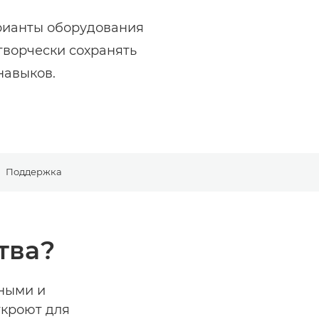
арианты оборудования
творчески сохранять
навыков.
Поддержка
тва?
ными и
ткроют для