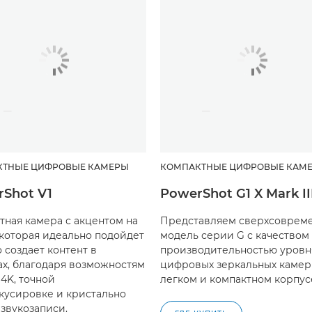
КТНЫЕ ЦИФРОВЫЕ КАМЕРЫ
КОМПАКТНЫЕ ЦИФРОВЫЕ КАМ
Shot V1
PowerShot G1 X Mark II
тная камера с акцентом на
Представляем сверхсоврем
 которая идеально подойдет
модель серии G с качеством
о создает контент в
производительностью уровн
ах, благодаря возможностям
цифровых зеркальных камер
 4K, точной
легком и компактном корпус
кусировке и кристально
 звукозаписи.