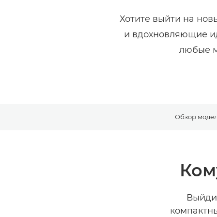
Хотите выйти на нов
и вдохновляющие ид
любые м
Обзор моде
Ком
Выйди
компактны