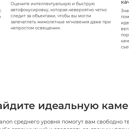
ка
Оцените интеллектуальную и быструю
автофокусировку, которая невероятно четко
с
Зна
следит за объектами, чтобы вы могли
м
пом
запечатлеть мимолетные мгновения даже при
иде
непростом освещении.
вел
пор
кач
съе
айдите идеальную каме
non среднего уровня помогут вам свободно т