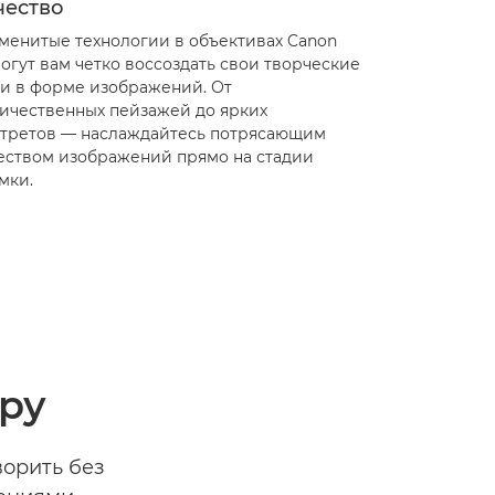
чество
менитые технологии в объективах Canon
огут вам четко воссоздать свои творческие
и в форме изображений. От
ичественных пейзажей до ярких
третов — наслаждайтесь потрясающим
еством изображений прямо на стадии
мки.
ру
ворить без