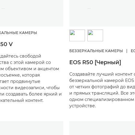
КАЛЬНЫЕ КАМЕРЫ
50 V
БЕЗЗЕРКАЛЬНЫЕ КАМЕРЫ
|
E
дайтесь свободой
EOS R50 [Черный]
ства с этой камерой со
м объективом и акцентом
Создавайте лучший контент 
еосъемке, которая
беззеркальной камерой EOS
гает продвинутые
от четких фотографий до ви
ности видеозаписи, чтобы
и прямых трансляций. Все эт
ли создавать более яркий и
одном специализированном
кательный контент.
устройстве.