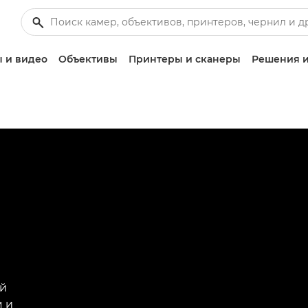
 и видео
Объективы
Принтеры и сканеры
Решения и
ый
м и