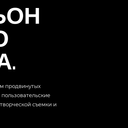
ЬОН
О
А.
ом продвинутых
, пользовательские
творческой съемки и