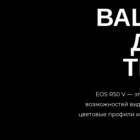
ВА
Т
EOS R50 V — э
возможностей виде
цветовые профили и