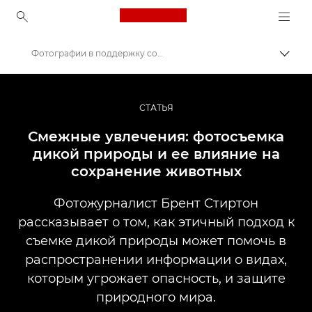
Canon Logo, back to ho
Фотографии в поддержку сохранения видов
Пере
Canon
Профессиональная фото- и видеосъемка
СТАТЬЯ
Истории
Смежные увлечения: фотосъемка
дикой природы и ее влияние на
сохранение животных
Фотожурналист Брент Стиртон
рассказывает о том, как этичный подход к
съемке дикой природы может помочь в
распространении информации о видах,
которым угрожает опасность, и защите
природного мира.