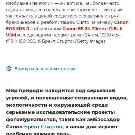
изображен панголин — животное, наиболее часто
подвергающееся нелегальной торговле — который
учится жить в дикой среде после спасения из рук
браконьеров и реабилитации. Снято на камеру
Canon
EOS 5DS R
с объективом
Canon EF 24-70mm f/2.8L II
USM
и следующими параметрами: 24 мм, 1/200 сек.,
f/18 и ISO 200. © Брент Стиртон/Getty Images
Вернуться ко всем статьям

Мир природы находится под серьезной
угрозой, и посвященные сохранению видов,
экологичности и окружающей среде
серьезные исследовательские проекты
фотожурналистов, таких как амбассадор
Canon
Брент Стиртон
, в наши дни играют
особенно важную роль.