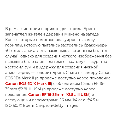
В рамках истории о приюте для горилл Брент
запечатлел жителей деревни Микено на западе
Конго, которые помогают эвакуировать самку
гориллы, которую пытались застрелись браконьеры.
«Я хотел запечатлеть, насколько экстренным был тот
случай, однако для создания четкого изображения без
вспышки было слишком темно, поэтому я аккуратно
настроил зум и выдержку для создания нужной
атмосферы», — говорит Брент. Снято на камеру Canon
EOS-1Ds Mark II (в продаже доступно новое поколение:
Canon EOS-1D X Mark III
) с объективом Canon EF 16-
35mm f/2.8L II USM (в продаже доступно новое
поколение:
Canon EF 16-35mm f/2.8L III USM
) и
следующими параметрами: 16 мм, 1/4 сек., f/4.5 и
ISO 50. © Брент Стиртон/Getty Images