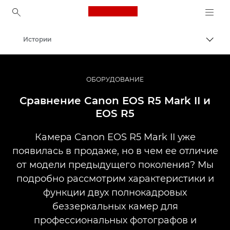
Canon Logo, back to ho
Истории
Пере
Canon
Профессиональная фото- и видеосъемка
ОБОРУДОВАНИЕ
Сравнение Canon EOS R5 Mark II и
EOS R5
Камера Canon EOS R5 Mark II уже
появилась в продаже, но в чем ее отличие
от модели предыдущего поколения? Мы
подробно рассмотрим характеристики и
функции двух полнокадровых
беззеркальных камер для
профессиональных фотографов и