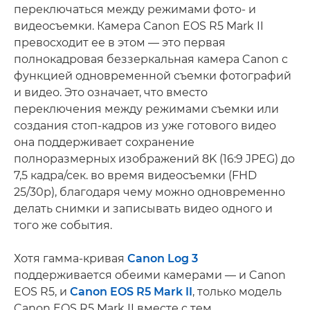
переключаться между режимами фото- и
видеосъемки. Камера Canon EOS R5 Mark II
превосходит ее в этом — это первая
полнокадровая беззеркальная камера Canon с
функцией одновременной съемки фотографий
и видео. Это означает, что вместо
переключения между режимами съемки или
создания стоп-кадров из уже готового видео
она поддерживает сохранение
полноразмерных изображений 8K (16:9 JPEG) до
7,5 кадра/сек. во время видеосъемки (FHD
25/30p), благодаря чему можно одновременно
делать снимки и записывать видео одного и
того же события.
Хотя гамма-кривая
Canon Log 3
поддерживается обеими камерами — и Canon
EOS R5, и
Canon EOS R5 Mark II
, только ­модель
Canon EOS R5 Mark II вместе с тем