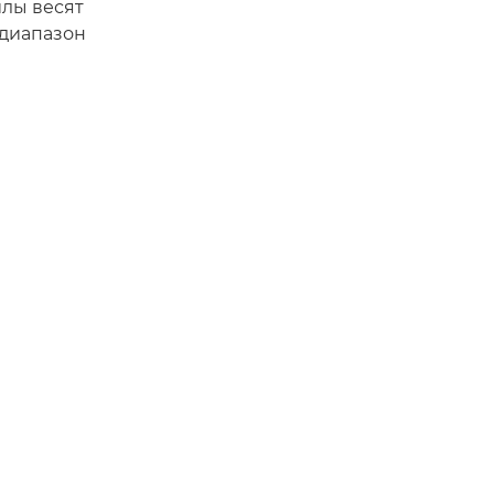
йлы весят
 диапазон