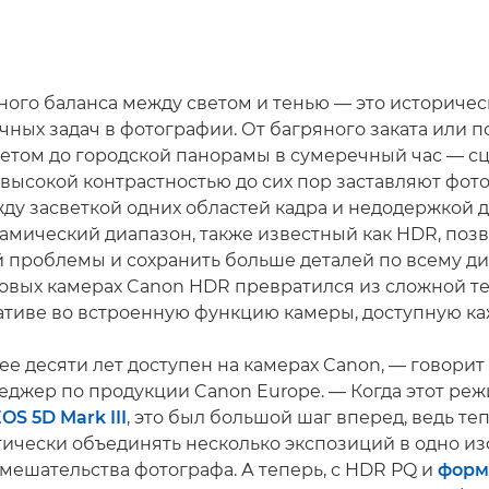
ного баланса между светом и тенью — это историчес
ных задач в фотографии. От багряного заката или п
етом до городской панорамы в сумеречный час — с
высокой контрастностью до сих пор заставляют фот
ду засветкой одних областей кадра и недодержкой д
мический диапазон, также известный как HDR, поз
й проблемы и сохранить больше деталей по всему д
 новых камерах Canon HDR превратился из сложной т
ативе во встроенную функцию камеры, доступную ка
ее десяти лет доступен на камерах Canon, — говорит
еджер по продукции Canon Europe. — Когда этот ре
OS 5D Mark III
, это был большой шаг вперед, ведь те
тически объединять несколько экспозиций в одно и
вмешательства фотографа. А теперь, с HDR PQ и
форм