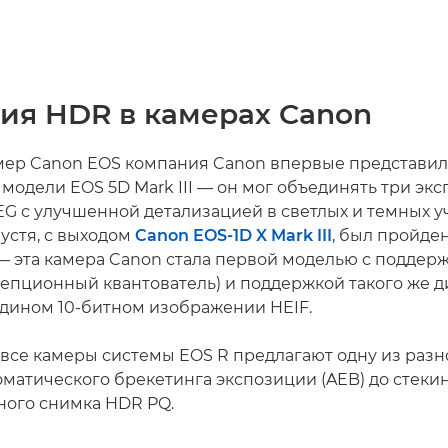
ия HDR в камерах Canon
мер Canon EOS компания Canon впервые представи
на модели EOS 5D Mark III — он мог объединять три эк
G с улучшенной детализацией в светлых и темных уч
устя, с выходом
Canon EOS-1D X Mark III
, был пройде
— эта камера Canon стала первой моделью с поддер
епционный квантователь) и поддержкой такого же 
едином 10-битном изображении HEIF.
 все камеры системы EOS R предлагают одну из раз
оматического брекетинга экспозиции (AEB) до стекин
ного снимка HDR PQ.