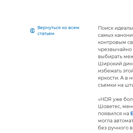
Вернуться ко всем
Поиск идеаль

статьям
самых канонич
контровым св
чрезвычайно 
выбирать меж
Широкий дина
избежать это
яркости. А в
съемки на шт
«HDR уже бол
Шоветес, мен
появился на
E
могла автома
без ручного 