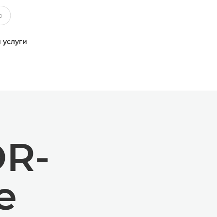
 услуги
DR-
е