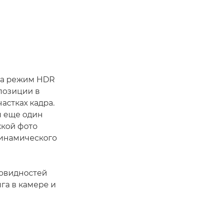
ла режим HDR
спозиции в
астках кадра.
н еще один
жкой фото
динамического
новидностей
га в камере и