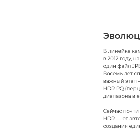
Эволюц
В линейке ка
в 2012 году, 
один файл JPE
Восемь лет сп
важный этап 
HDR PQ (перц
диапазона в 
Сейчас почти
HDR — от авт
создания еди