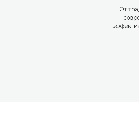
От тра
совр
эффекти