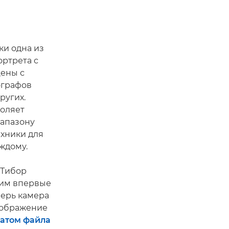
ки одна из
ортрета с
цены с
ографов
ругих.
воляет
иапазону
ехники для
ждому.
 Тибор
жим впервые
перь камера
зображение
атом файла