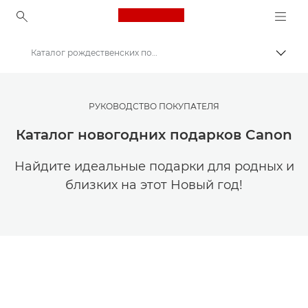
Canon Logo, back to ho
Каталог рождественских подарков Canon
Пере
Canon
Мастерская творчества | Советы по фотографии и печати и руководства для покупателей
РУКОВОДСТВО ПОКУПАТЕЛЯ
Советы и технические приемы по фотографии и печати
Каталог новогодних подарков Canon
Найдите идеальные подарки для родных и
близких на этот Новый год!