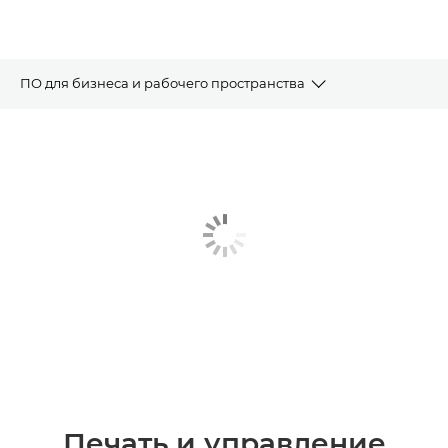
ПО для бизнеса и рабочего пространства
ПЕЧАТЬ И УПРАВЛЕНИЕ УСТРОЙСТВАМИ
программное обеспечение для сканирования и
оцифровки данных
ОБРАБОТКА ДОКУМЕНТОВ И ПРОЦЕССОВ
ВЗАИМОДЕЙСТВИЕ С КЛИЕНТАМИ
ПРОЧЕЕ ПРОГРАММНОЕ ОБЕСПЕЧЕНИЕ
Печать и управление