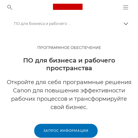
Canon Logo, back to ho
ПО для бизнеса и рабочего пространства
Пере
Canon
Решения и услуги
ПРОГРАММНОЕ ОБЕСПЕЧЕНИЕ
Продукты и решения для бизнеса
ПО для бизнеса и рабочего
пространства
Программное обеспечение для бизнеса
Откройте для себя программные решения
Canon для повышения эффективности
рабочих процессов и трансформируйте
свой бизнес.
ЗАПРОС ИНФОРМАЦИИ