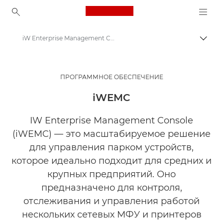
Canon Logo, back to ho
iW Enterprise Management Console (iWEMC)
Пере
Canon
Решения и услуги
ПРОГРАММНОЕ ОБЕСПЕЧЕНИЕ
Продукты и решения для бизнеса
iWEMC
Программное обеспечение для бизнеса
IW Enterprise Management Console
(iWEMC) — это масштабируемое решение
для управления парком устройств,
которое идеально подходит для средних и
крупных предприятий. Оно
предназначено для контроля,
отслеживания и управления работой
нескольких сетевых МФУ и принтеров