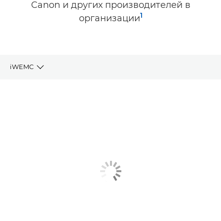
Canon и других производителей в
1
организации
iWEMC
Ключевые преимущества
Ключевые характеристики
Вам также могут быть интересны...
Больше информации