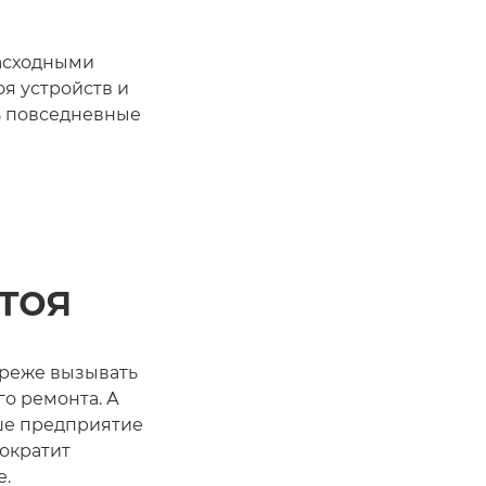
асходными
я устройств и
ь повседневные
тоя
 реже вызывать
го ремонта. А
ше предприятие
сократит
е.