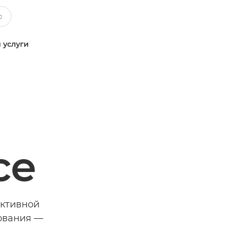
 услуги
ce
ективной
рования —