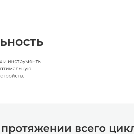
ьность
х и инструменты
оптимальную
стройств.
 протяжении всего цик