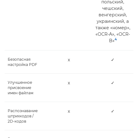
польский,
чешский,
венгерский,
украинский, а
также «номер»,
«OCR-A», «OCR-
4
B»
Безопасная
х
✓
настройка PDF
Улучшенное
х
✓
присвоение
имен файлам
Распознавание
х
✓
штрихкодов /
2D-кодов