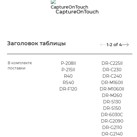
CaptureOnTouch
Заголовок таблицы
1-2
of
4
В комплекте
P-208II
DR-C225II
поставки
P-215II
DR-C230
R40
DR-C240
RS40
DR-M160II
DR-F120
DR-M1060II
DR-M260
DR-S130
DR-S150
DR-6030C
DR-G2090
DR-G2110
DR-G2140