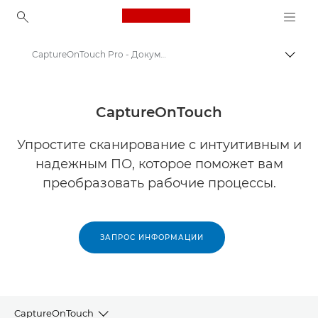
Canon Logo, back to ho
CaptureOnTouch Pro - Документные сканеры
Пере
Canon
Решения и услуги
CaptureOnTouch
Продукты и решения для бизнеса
Упростите сканирование с интуитивным и
надежным ПО, которое поможет вам
Программное обеспечение для бизнеса
преобразовать рабочие процессы.
ЗАПРОС ИНФОРМАЦИИ
CaptureOnTouch