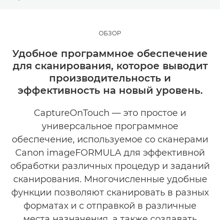
ОБЗОР
ОБЗОР
CAPTUREONTOUCH
Удобное программное обеспечение
для сканирования, которое выводит
PRO
производительность и
эффективность на новый уровень.
LITE
CaptureOnTouch — это простое и
MOBILE
универсальное программное
обеспечение, используемое со сканерами
СОПУТСТВУЮЩИЕ ПРОДУКТЫ
Canon imageFORMULA для эффективной
обработки различных процедур и заданий
сканирования. Многочисленные удобные
функции позволяют сканировать в разных
форматах и с отправкой в различные
места назначения, а также создавать