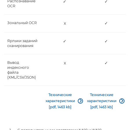
Распознавание
✓
✓
OCR
Зональный OCR
х
✓
Ярлыки заданий
✓
✓
сканирования
Вывод
х
✓
индексного
файла
(XML/CSV/JSON)
Технические
Технические
характеристики
характеристики


[pdf, 1463 kb]
[pdf, 1463 kb]