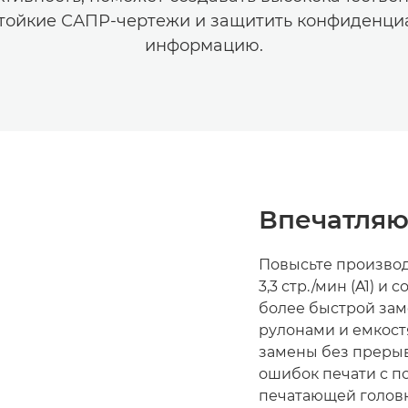
тойкие САПР-чертежи и защитить конфиденц
информацию.
Впечатляю
Повысьте производ
3,3 стр./мин (A1) и
более быстрой зам
рулонами и емкост
замены без прерыв
ошибок печати с п
печатающей головк