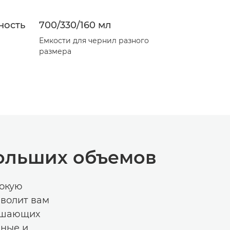
ность
700/330/160 мл
Емкости для чернил разного
размера
больших объемов
сокую
зволит вам
вышающих
нные и