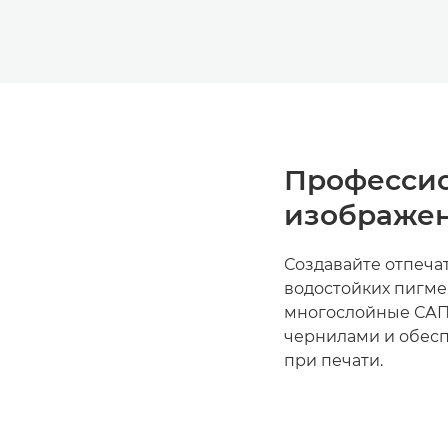
Профессио
изображе
Создавайте отпеча
водостойких пигме
многослойные САП
чернилами и обесп
при печати.