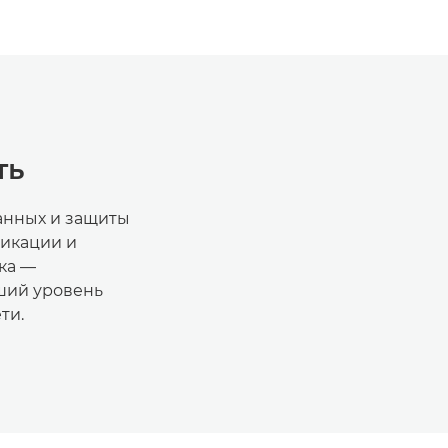
ть
анных и защиты
фикации и
ка —
ший уровень
ти.