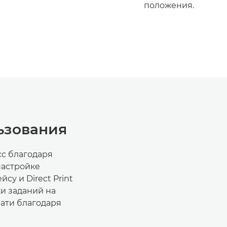
положения.
ьзования
с благодаря
настройке
у и Direct Print
и заданий на
чати благодаря