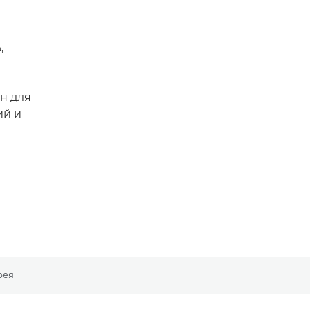
й
,
н для
ий и
рея