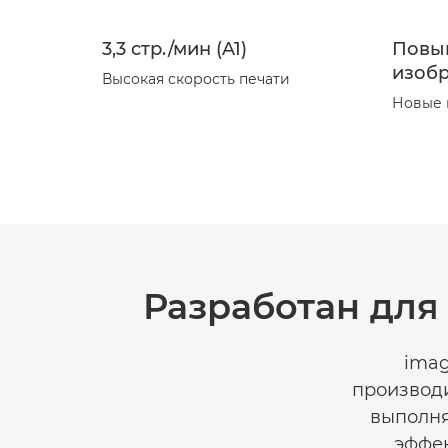
3,3 стр./мин (A1)
Повы
изоб
Высокая скорость печати
Новые 
Разработан для
imag
производи
выполня
эффек