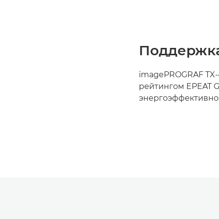
Поддержка
imagePROGRAF TX-4
рейтингом EPEAT G
энергоэффективнос