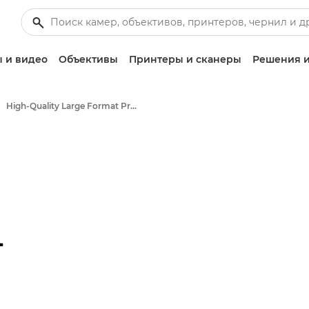
 и видео
Объективы
Принтеры и сканеры
Решения и
High-Quality Large Format Printers for CAD/GIS and Stunning Graphics
-