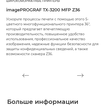
ШИРОКОФОРМАТНЫЕ ПРИНТЕРЫ
Ш
imagePROGRAF TX-3200 MFP Z36
i
Ускорьте процессы печати с помощью этого 5-
У
цветного многофункционального принтера 36",
э
который предлагает впечатляющую
п
производительность, повышенное удобство
п
использования, профессиональное качество
п
изображения, надежные функции безопасности для
н
защиты конфиденциальных сведений, а также
к
возможности сканера Z36.
п
Больше информации