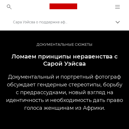
Canon Logo, back to ho
Сара Уэйсва о поддержке африканских женщин
Пере
Canon
Профессиональная фото- и видеосъемка
ДОКУМЕНТАЛЬНЫЕ СЮЖЕТЫ
Истории
Ломаем принципы неравенства с
Сарой Уэйсва
Документальный и портретный фотограф
обсуждает гендерные стереотипы, борьбу
с предрассудками, новый взгляд на
идентичность и необходимость дать право
голоса женщинам из Африки.