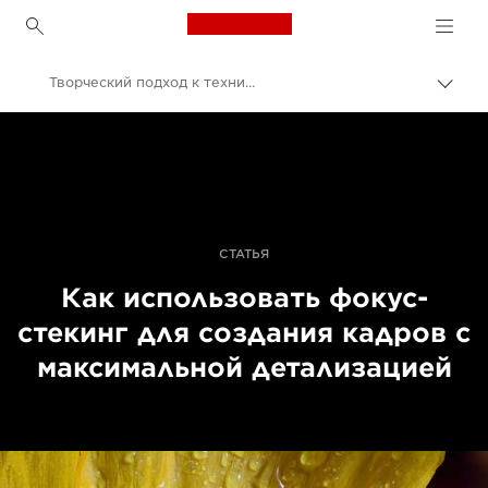
Canon Logo, back to h
Творческий подход к технике фокус-стекинга
Пере
цепо
Canon
Профессиональная фото- и видеосъемка
Истории
СТАТЬЯ
Как использовать фокус-
стекинг для создания кадров с
максимальной детализацией