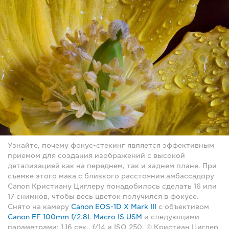
Узнайте, почему фокус-стекинг является эффективным
приемом для создания изображений с высокой
детализацией как на переднем, так и заднем плане. При
съемке этого мака с близкого расстояния амбассадору
Canon Кристиану Циглеру понадобилось сделать 16 или
17 снимков, чтобы весь цветок получился в фокусе.
Снято на камеру
Canon EOS-1D X Mark III
с объективом
Canon EF 100mm f/2.8L Macro IS USM
и следующими
параметрами: 1,16 сек., f/14 и ISO 250. © Кристиан Циглер