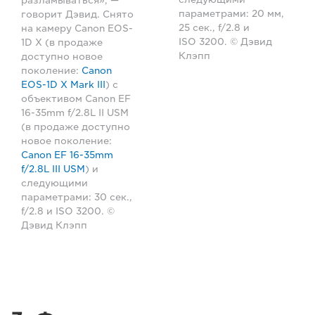
разламываться», —
параметрами: 20 мм,
говорит Дэвид. Снято
25 сек., f/2.8 и
на камеру Canon EOS-
ISO 3200. © Дэвид
1D X (в продаже
Клэпп
доступно новое
поколение:
Canon
EOS-1D X Mark III
) с
объективом Canon EF
16-35mm f/2.8L II USM
(в продаже доступно
новое поколение:
Canon EF 16-35mm
f/2.8L III USM
) и
следующими
параметрами: 30 сек.,
f/2.8 и ISO 3200. ©
Дэвид Клэпп