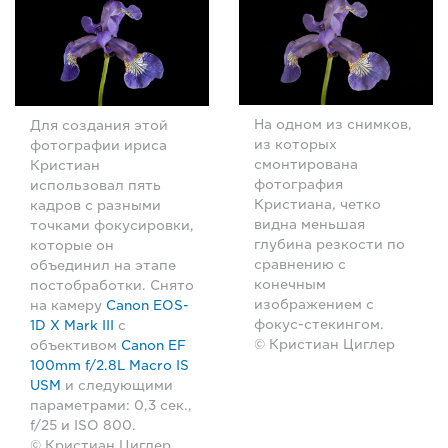
На одном из снимков,
Для создания этой
из которых
фотографии ириса
смонтирована
Кристиан
фотография
использовал пять
Кристиана, четко
кадров с разными
видна меньшая
точками фокусировки,
глубина резкости по
которые он
сравнению с
объединил на этапе
конечным
постобработки. Снято
изображением с
на камеру
Canon EOS-
фокус-стекингом.
1D X Mark III
с
© Кристиан Циглер
объективом
Canon EF
100mm f/2.8L Macro IS
USM
и следующими
параметрами: 0,3 сек.,
f/25 и ISO 800.
© Кристиан Циглер