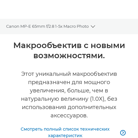
Canon MP-E 65mm f/2.8 1-5x Macro Photo
Toggle breadcrumbs
Общая информация
Макрообъектив с новыми
возможностями.
Технические характеристики
Этот уникальный макрообъектив
предназначен для мощного
увеличения, больше, чем в
натуральную величину (1.0X), без
использования дополнительных
аксессуаров.
Смотреть полный список технических

характеристик