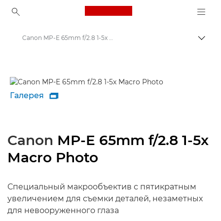
Canon Logo, back to ho
Canon MP-E 65mm f/2.8 1-5x Macro Photo - Объективы - Камера и фотообъективы
Пере
Canon
Объективы для камер Canon
Галерея

Canon
MP-E 65mm f/2.8 1-5x
Macro Photo
Специальный макрообъектив с пятикратным
увеличением для съемки деталей, незаметных
для невооруженного глаза