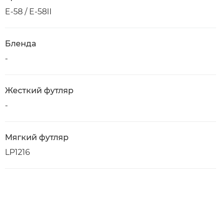
E-58 / E-58II
Бленда
-
Жесткий футляр
-
Мягкий футляр
LP1216