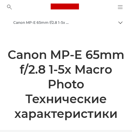
Canon Logo, back to ho
Canon MP-E 65mm f/2.8 1-5x Macro Photo - Объективы - Камера и фотообъективы
Пере
Canon
Объективы для камер Canon
Canon MP-E 65mm
f/2.8 1-5x Macro
Photo
Технические
характеристики