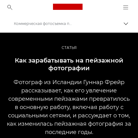
Canon Logo, back to ho
Коммерческая фотосъемка пейзажей
Пере
Canon
Профессиональная фото- и видеосъемка
СТАТЬЯ
Истории
Как зарабатывать на пейзажной
фотографии
Фотограф из Исландии Гуннар Фрейр
рассказывает, как его увлечение
современными пейзажами превратилось
в основную работу, включая работу с
социальными сетями, и рассуждает о том,
как изменилась пейзажная фотография за
последние годы.