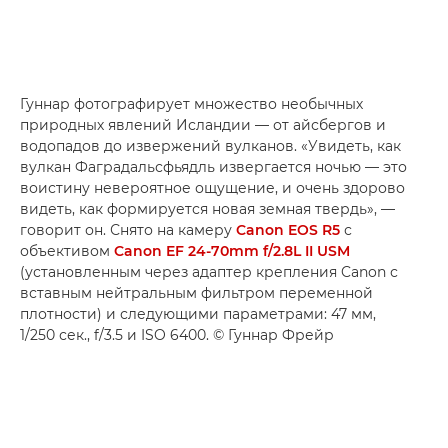
Гуннар фотографирует множество необычных
природных явлений Исландии — от айсбергов и
водопадов до извержений вулканов. «Увидеть, как
вулкан Фаградальсфьядль извергается ночью — это
воистину невероятное ощущение, и очень здорово
видеть, как формируется новая земная твердь», —
говорит он. Снято на камеру
Canon EOS R5
с
объективом
Canon EF 24-70mm f/2.8L II USM
(установленным через адаптер крепления Canon с
вставным нейтральным фильтром переменной
плотности) и следующими параметрами: 47 мм,
1/250 сек., f/3.5 и ISO 6400. © Гуннар Фрейр