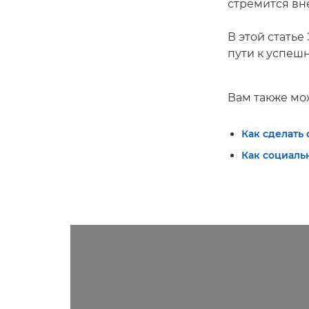
стремится вн
В этой стать
пути к успеш
Вам также мо
Как сделать
Как социаль