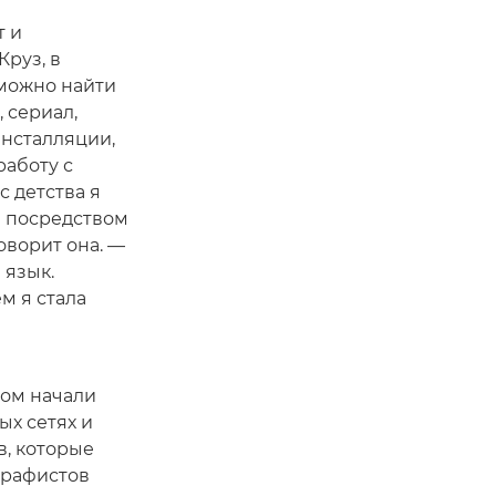
т и
руз, в
можно найти
 сериал,
нсталляции,
работу с
с детства я
 посредством
оворит она. —
 язык.
м я стала
зом начали
ых сетях и
в, которые
графистов