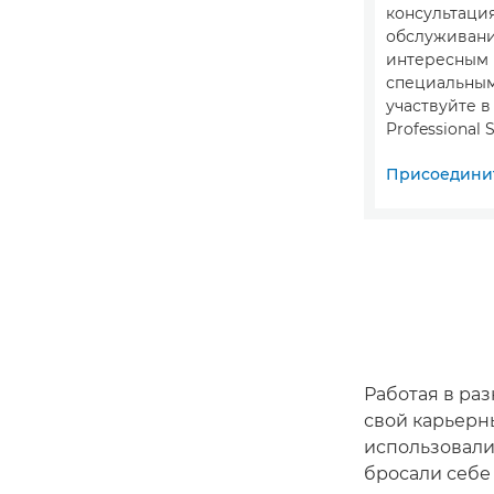
консультация
обслуживани
интересным
специальны
участвуйте 
Professional S
Присоединит
Работая в ра
свой карьерн
использовали
бросали себе