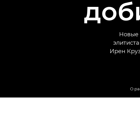
доб
Новые 
элитист
Ирен Круз
О р