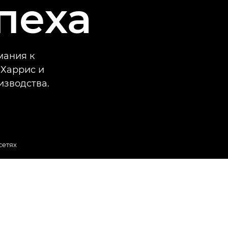
пеха
мания к
Харрис и
изводства.
сетях