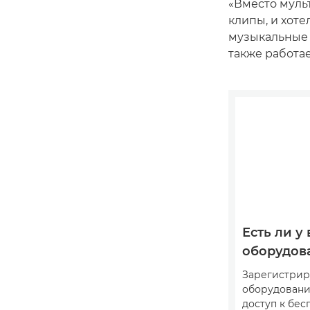
«Вместо мульт
клипы, и хоте
музыкальные в
также работа
Есть ли у 
оборудов
Зарегистрир
оборудовани
доступ к бе