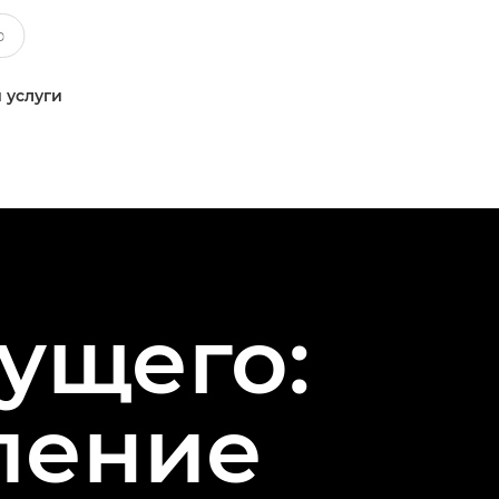
 услуги
ущего:
ление