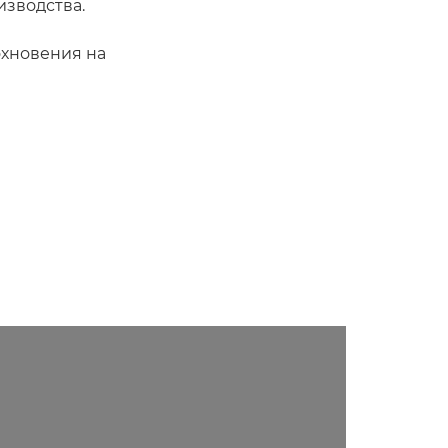
зводства.
охновения на