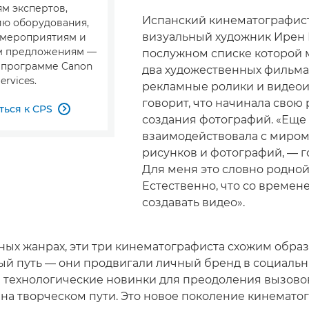
м экспертов,
Испанский кинематографис
ю оборудования,
визуальный художник Ирен К
 мероприятиям и
м предложениям —
послужном списке которой 
в программе Canon
два художественных фильма,
ervices.
рекламные ролики и видеои
говорит, что начинала свою 
ься к CPS

создания фотографий. «Еще 
взаимодействовала с миром
рисунков и фотографий, — г
Для меня это словно родной
Естественно, что со времене
создавать видео».
зных жанрах, эти три кинематографиста схожим обра
ый путь — они продвигали личный бренд в социальн
 технологические новинки для преодоления вызово
 на творческом пути. Это новое поколение кинемато