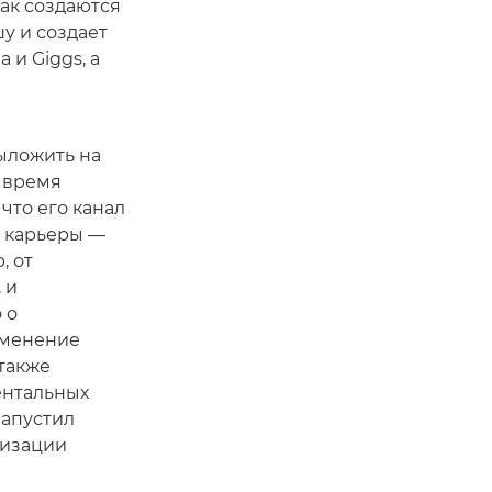
как создаются
у и создает
 и Giggs, а
ыложить на
о время
 что его канал
о карьеры —
, от
 и
 о
зменение
 также
ентальных
запустил
низации