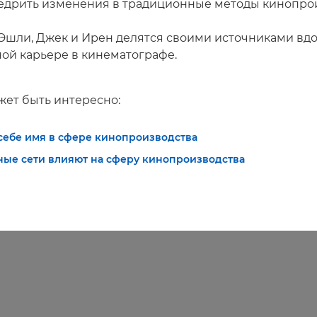
едрить изменения в традиционные методы кинопрои
е Эшли, Джек и Ирен делятся своими источниками вд
ной карьере в кинематографе.
жет быть интересно:
 себе имя в сфере кинопроизводства
ные сети влияют на сферу кинопроизводства