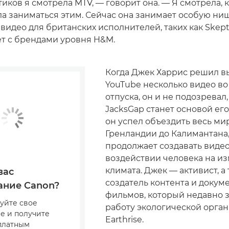
иков я смотрела MTV, — говорит она. — Я смотрела, 
ла заниматься этим. Сейчас она занимает особую ниш
идео для британских исполнителей, таких как Skepta
ет с брендами уровня H&M.
Когда Джек Харрис решил в
YouTube несколько видео в
отпуска, он и не подозревал,
JacksGap станет основой ег
он успел объездить весь мир
Гренландии до Калимантана,
продолжает создавать видео
воздействии человека на и
климата. Джек — активист, а
вас
создатель контента и докум
ание Canon?
фильмов, который недавно 
уйте свое
работу экологической орга
е и получите
Earthrise.
сплатным