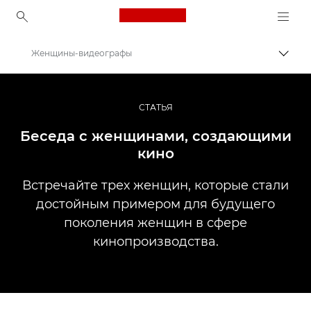
Canon Logo, back to ho
Женщины-видеографы
Пере
Canon
Профессиональная фото- и видеосъемка
СТАТЬЯ
Истории
Беседа с женщинами, создающими
кино
Встречайте трех женщин, которые стали
достойным примером для будущего
поколения женщин в сфере
кинопроизводства.