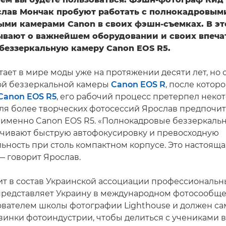
слав Мончак пробуют работать с полнокадровым
ыми камерами Canon в своих фэшн-съемках. В эт
ывают о важнейшем оборудовании и своих впеча
 беззеркальную камеру Canon EOS R5.
тает в мире моды уже на протяжении десяти лет, но 
ой беззеркальной камеры
Canon EOS R
, после котор
Canon EOS R5
, его рабочий процесс претерпел неко
ля более творческих фотосессий Ярослав предпочит
 именно Canon EOS R5. «Полнокадровые беззеркаль
чивают быструю автофокусировку и превосходную
ьность при столь компактном корпусе. Это настояща
— говорит Ярослав.
ит в состав Украинской ассоциации профессиональн
представляет Украину в международном фотосообщес
ователем школы фотографии Lighthouse и должен са
винки фотоиндустрии, чтобы делиться с учениками 