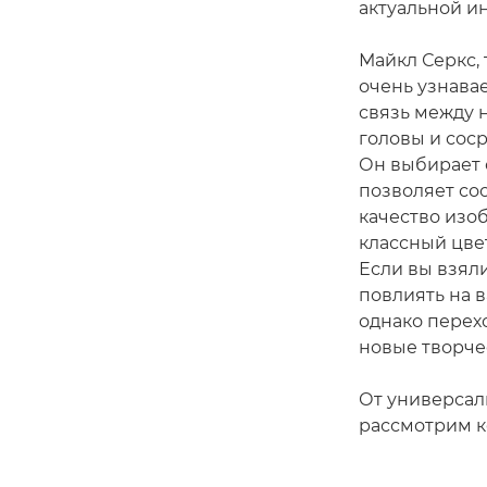
актуальной и
Майкл Серкс,
очень узнава
связь между 
головы и соср
Он выбирает 
позволяет со
качество изо
классный цве
Если вы взяли
повлиять на в
однако перех
новые творче
От универсал
рассмотрим к