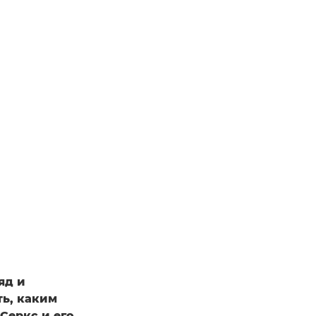
яд и
ть, каким
Серкс и его