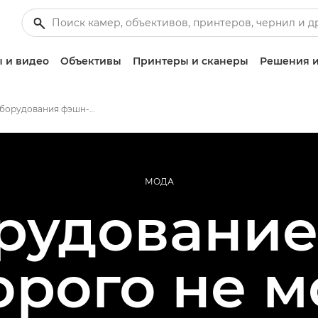
 и видео
Объективы
Принтеры и сканеры
Решения и
Обзор оборудования фэшн-фотографа
МОДА
рудование,
орого не м