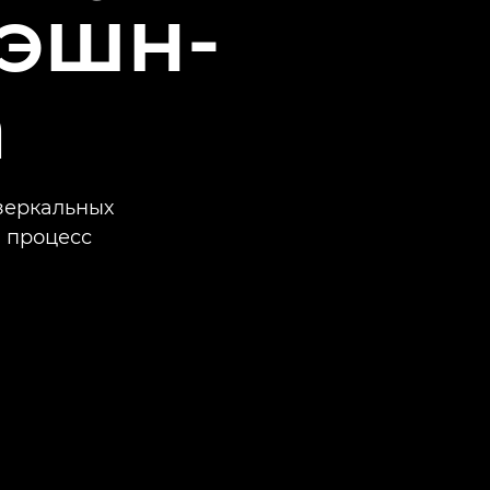
фэшн-
а
зеркальных
й процесс