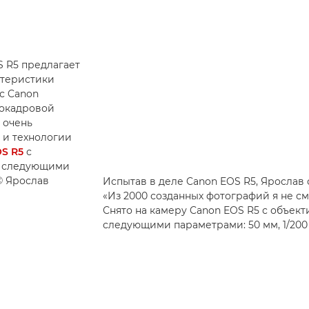
 R5 предлагает
ктеристики
с Canon
нокадровой
 очень
 и технологии
S R5
с
 следующими
 © Ярослав
Испытав в деле Canon EOS R5, Ярослав
«Из 2000 созданных фотографий я не см
Снято на камеру Canon EOS R5 с объек
следующими параметрами: 50 мм, 1/200 с