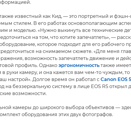
нформацией.
 также известный как Кид, — это портретный и фэшн-
емым стилем. В его работах основополагающим аспе
ним и моделью. «Нужно выкинуть все технические де
едоточиться на том, что хотите запечатлеть», — расск
оборудование, которое подходит для его рабочего п
средоточиться на снимаемом сюжете. «Для меня глав
бражения, возможность запечатлеть движение и дей
товой профиль. Однако
эргономичность
также имеет
 в руки камеру, и она кажется вам чем-то чуждым, то
аш настрой». Долгое время он работал с
Canon EOS 5
од на беззеркальную систему в лице EOS R5 открыл 
ские возможности.
ьной камеры до широкого выбора объективов — зде
омплект оборудования этих двух фотографов.