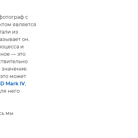
фотограф с
ктом является
тали из
азывает он.
роцесса и
ное — это
ствительно
 значение.
 это может
D Mark IV
,
для него
сь мы