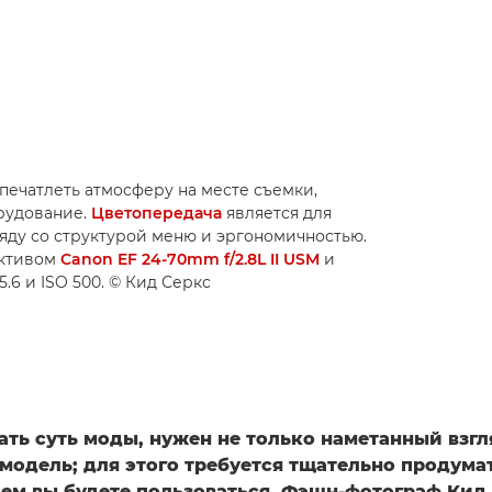
апечатлеть атмосферу на месте съемки,
рудование.
Цветопередача
является для
яду со структурой меню и эргономичностью.
ктивом
Canon EF 24-70mm f/2.8L II USM
и
5.6 и ISO 500. © Кид Серкс
ать суть моды, нужен не только наметанный взгл
модель; для этого требуется тщательно продума
ем вы будете пользоваться. Фэшн-фотограф Кид 