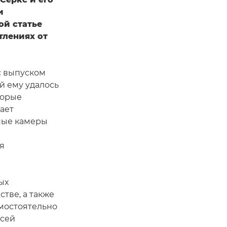
и
ой статье
тлениях от
с выпуском
ой ему удалось
торые
ает
ные камеры
я
ых
тве, а также
мостоятельно
всей