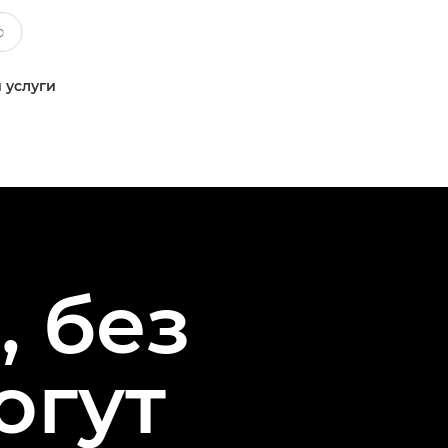
 услуги
 без
огут