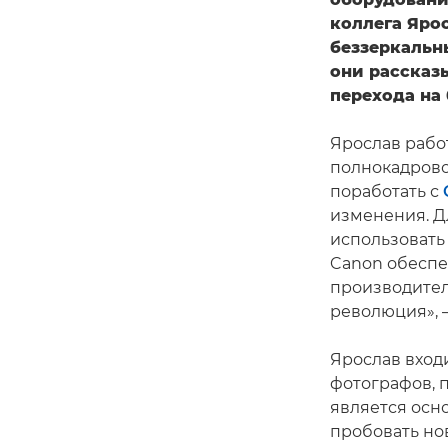
коллега Яро
беззеркальн
они рассказ
перехода на
Ярослав рабо
полнокадров
поработать с
изменения. Д
использовать
Canon обеспе
производител
революция», 
Ярослав вход
фотографов, 
является осн
пробовать но