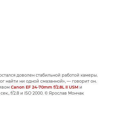
 остался доволен стабильной работой камеры.
ог найти ни одной смазанной», — говорит он.
тивом
Canon EF 24-70mm f/2.8L II USM
и
ек., f/2.8 и ISO 2000. © Ярослав Мончак