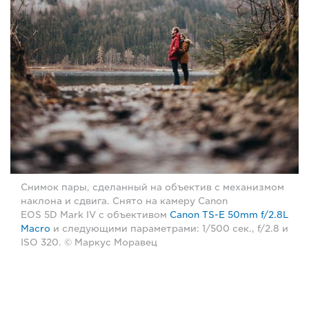
Снимок пары, сделанный на объектив с механизмом
наклона и сдвига. Снято на камеру Canon
EOS 5D Mark IV с объективом
Canon TS-E 50mm f/2.8L
Macro
и следующими параметрами: 1/500 сек., f/2.8 и
ISO 320. © Маркус Моравец