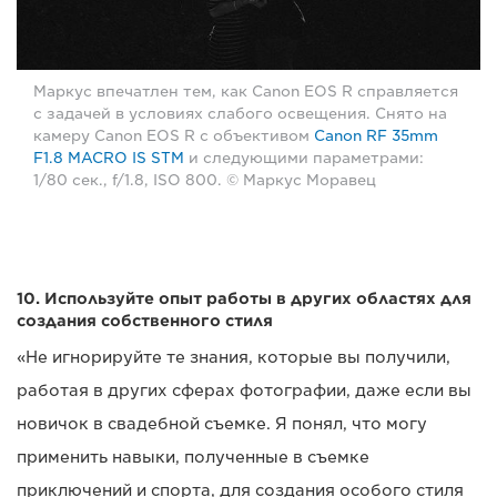
Маркус впечатлен тем, как Canon EOS R справляется
с задачей в условиях слабого освещения. Снято на
камеру Canon EOS R с объективом
Canon RF 35mm
F1.8 MACRO IS STM
и следующими параметрами:
1/80 сек., f/1.8, ISO 800. © Маркус Моравец
10. Используйте опыт работы в других областях для
создания собственного стиля
«Не игнорируйте те знания, которые вы получили,
работая в других сферах фотографии, даже если вы
новичок в свадебной съемке. Я понял, что могу
применить навыки, полученные в съемке
приключений и спорта, для создания особого стиля