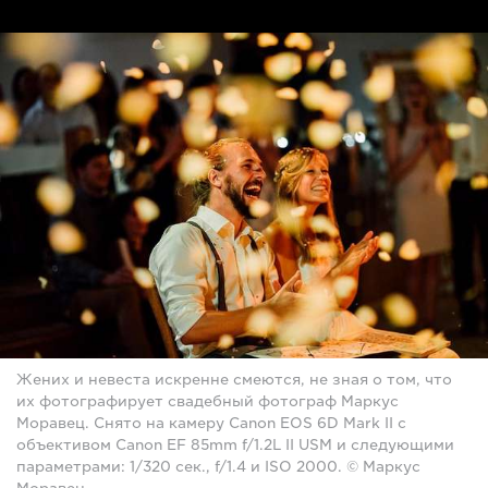
Жених и невеста искренне смеются, не зная о том, что
их фотографирует свадебный фотограф Маркус
Моравец. Снято на камеру Canon EOS 6D Mark II с
объективом Canon EF 85mm f/1.2L II USM и следующими
параметрами: 1/320 сек., f/1.4 и ISO 2000. © Маркус