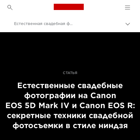
Canon Logo, back to h
Естественная свадебная фотография
Пере
цепо
Canon
Профессиональная фото- и видеосъемка
Истории
СТАТЬЯ
Естественные свадебные
фотографии на Canon
EOS 5D Mark IV и Canon EOS R:
секретные техники свадебной
фотосъемки в стиле ниндзя